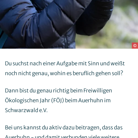
Gebietskonzeptionen
Aktuelle Projekte
Abgeschlossene Projekte
Du suchst nach einer Aufgabe mit Sinn und weißt
noch nicht genau, wohin es beruflich gehen soll?
Termine
Dann bist du genau richtig beim Freiwilligen
Ökologischen Jahr (FÖJ) beim Auerhuhn im
Schwarzwald e.V.
Bei uns kannst du aktiv dazu beitragen, dass das
Auerhuhn - und damit verbunden viele weitere