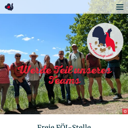
Geschichte
Bestandssituation
Maßnahmenplan
Konfliktpotenzial
Häufig gestellte Fragen
Auerhuhn Glossar
Werde Teil unseres
Unsere Ziele
Teams
Unsere Aufgaben
Das Team
Mitglieder
Freund*innen
Kontakt
Satzung
Freie FÖJ-Stelle