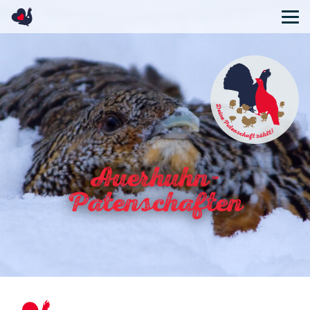
Geschichte
Bestandssituation
Maßnahmenplan
Konfliktpotenzial
Häufig gestellte Fragen
Auerhuhn Glossar
Auerhuhn-
Unsere Ziele
Patenschaften
Unsere Aufgaben
Das Team
Mitglieder
Freund*innen
Kontakt
Satzung