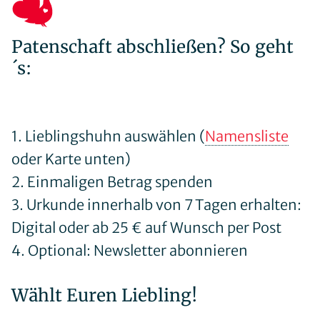
Newsletter
Offene Stellen
Patenschaft abschließen? So geht
´s:
Mitglied werden
Patenschaft
1. Lieblingshuhn auswählen (
Namensliste
Habitatpflegetag
oder Karte unten)
Auerhuhn-Fan werden
2. Einmaligen Betrag spenden
Spenden
3. Urkunde innerhalb von 7 Tagen erhalten:
bewusstWild
Digital oder ab 25 € auf Wunsch per Post
4. Optional: Newsletter abonnieren
VwV Naturnahe Waldwirtschaft
Wählt Euren Liebling!
Schulungen