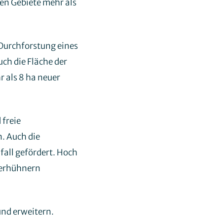
den Gebiete mehr als
 Durchforstung eines
ch die Fläche der
 als 8 ha neuer
 freie
. Auch die
fall gefördert. Hoch
uerhühnern
und erweitern.