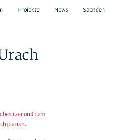
en
Projekte
News
Spenden
 Urach
ldbesitzer und dem
ach planen.