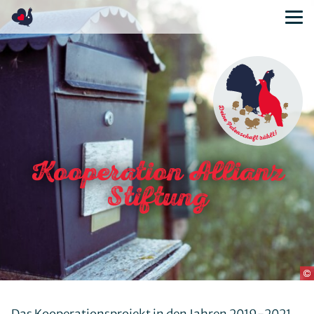
Geschichte
Bestandssituation
Maßnahmenplan
Konfliktpotenzial
Häufig gestellte Fragen
Auerhuhn Glossar
Kooperation Allianz
Unsere Ziele
Stiftung
Unsere Aufgaben
Das Team
Mitglieder
Freund*innen
Kontakt
Satzung