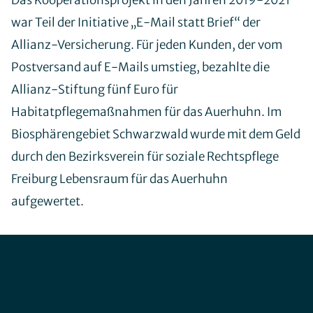
Das Kooperationsprojekt in den Jahren 2019-2021
Newsletter
war Teil der Initiative „E-Mail statt Brief“ der
Offene Stellen
Allianz-Versicherung. Für jeden Kunden, der vom
Postversand auf E-Mails umstieg, bezahlte die
Allianz-Stiftung fünf Euro für
Mitglied werden
Habitatpflegemaßnahmen für das Auerhuhn. Im
Patenschaft
Biosphärengebiet Schwarzwald wurde mit dem Geld
Habitatpflegetag
durch den Bezirksverein für soziale Rechtspflege
Auerhuhn-Fan werden
Freiburg Lebensraum für das Auerhuhn
Spenden
aufgewertet.
bewusstWild
VwV Naturnahe Waldwirtschaft
Schulungen