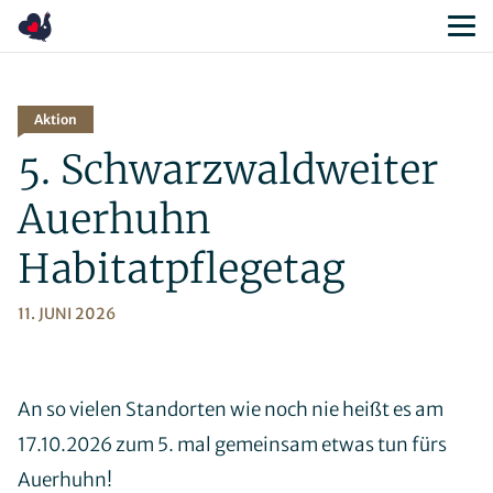
Geschichte
Bestandssituation
Maßnahmenplan
Konfliktpotenzial
Aktion
Häufig gestellte Fragen
5. Schwarzwaldweiter
Auerhuhn Glossar
Auerhuhn
Habitatpflegetag
Unsere Ziele
11. JUNI 2026
Unsere Aufgaben
Das Team
Mitglieder
An so vielen Standorten wie noch nie heißt es am
Freund*innen
Kontakt
17.10.2026 zum 5. mal gemeinsam etwas tun fürs
Satzung
Auerhuhn!