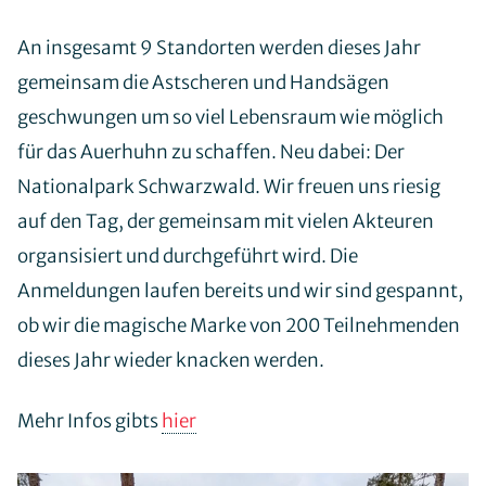
Newsletter
Offene Stellen
An insgesamt 9 Standorten werden dieses Jahr
gemeinsam die Astscheren und Handsägen
geschwungen um so viel Lebensraum wie möglich
für das Auerhuhn zu schaffen. Neu dabei: Der
Mitglied werden
Nationalpark Schwarzwald. Wir freuen uns riesig
Patenschaft
Habitatpflegetag
auf den Tag, der gemeinsam mit vielen Akteuren
Auerhuhn-Fan werden
organsisiert und durchgeführt wird. Die
Spenden
Anmeldungen laufen bereits und wir sind gespannt,
bewusstWild
ob wir die magische Marke von 200 Teilnehmenden
dieses Jahr wieder knacken werden.
Mehr Infos gibts
hier
VwV Naturnahe Waldwirtschaft
Schulungen