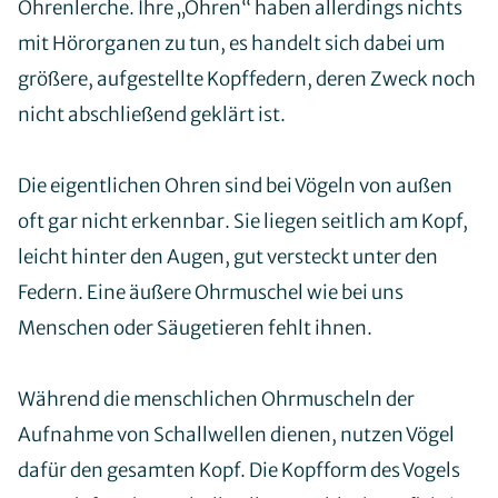
Ohrenlerche. Ihre „Ohren“ haben allerdings nichts
Newsletter
mit Hörorganen zu tun, es handelt sich dabei um
Offene Stellen
größere, aufgestellte Kopffedern, deren Zweck noch
nicht abschließend geklärt ist.
Mitglied werden
Die eigentlichen Ohren sind bei Vögeln von außen
Patenschaft
oft gar nicht erkennbar. Sie liegen seitlich am Kopf,
Habitatpflegetag
leicht hinter den Augen, gut versteckt unter den
Auerhuhn-Fan werden
Spenden
Federn. Eine äußere Ohrmuschel wie bei uns
bewusstWild
Menschen oder Säugetieren fehlt ihnen.
Während die menschlichen Ohrmuscheln der
Aufnahme von Schallwellen dienen, nutzen Vögel
VwV Naturnahe Waldwirtschaft
dafür den gesamten Kopf. Die Kopfform des Vogels
Schulungen