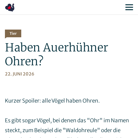
Geschichte
Bestandssituation
Maßnahmenplan
Konfliktpotenzial
Tier
Häufig gestellte Fragen
Haben Auerhühner
Auerhuhn Glossar
Ohren?
22. JUNI 2026
Unsere Ziele
Unsere Aufgaben
Das Team
Kurzer Spoiler: alle Vögel haben Ohren.
Mitglieder
Freund*innen
Es gibt sogar Vögel, bei denen das "Ohr" im Namen
Kontakt
steckt, zum Beispiel die "Waldohreule" oder die
Satzung