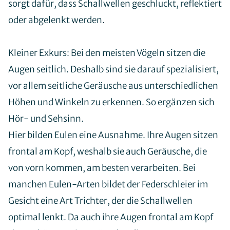
Gebietskonzeptionen
sorgt dafür, dass Schallwellen geschluckt, reflektiert
oder abgelenkt werden.
Kleiner Exkurs: Bei den meisten Vögeln sitzen die
Aktuelle Projekte
Augen seitlich. Deshalb sind sie darauf spezialisiert,
Abgeschlossene Projekte
vor allem seitliche Geräusche aus unterschiedlichen
Höhen und Winkeln zu erkennen. So ergänzen sich
Hör- und Sehsinn.
Termine
Hier bilden Eulen eine Ausnahme. Ihre Augen sitzen
frontal am Kopf, weshalb sie auch Geräusche, die
von vorn kommen, am besten verarbeiten. Bei
manchen Eulen-Arten bildet der Federschleier im
Gesicht eine Art Trichter, der die Schallwellen
optimal lenkt. Da auch ihre Augen frontal am Kopf